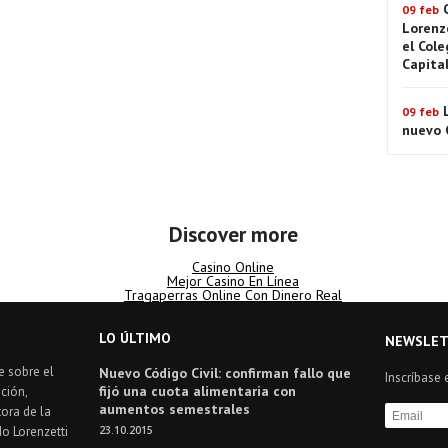
09 feb
Lorenz
el Cole
Capita
09 feb
nuevo C
Discover more
Casino Online
Mejor Casino En Línea
Tragaperras Online Con Dinero Real
LO ÚLTIMO
NEWSLET
e sobre el
Nuevo Código Civil: confirman fallo que
Inscríbase 
fijó una cuota alimentaria con
ción,
aumentos semestrales
ora de la
do Lorenzetti
23.10.2015