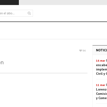
NOTICI
94
16 mar
ón
encabe
implem
Civil y
11 mar
Lorenze
Comisió
y Come