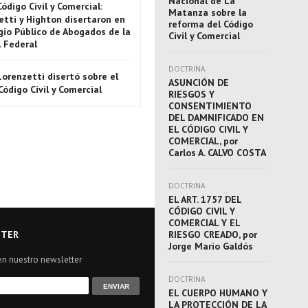
Nacional de La
Código Civil y Comercial:
Matanza sobre la
etti y Highton disertaron en
reforma del Código
gio Público de Abogados de la
Civil y Comercial
l Federal
DOCTRINA
Lorenzetti disertó sobre el
ASUNCIÓN DE
ódigo Civil y Comercial
RIESGOS Y
CONSENTIMIENTO
DEL DAMNIFICADO EN
EL CÓDIGO CIVIL Y
COMERCIAL, por
Carlos A. CALVO COSTA
DOCTRINA
EL ART. 1757 DEL
CÓDIGO CIVIL Y
COMERCIAL Y EL
TER
RIESGO CREADO, por
Jorge Mario Galdós
en nuestro newsletter
DOCTRINA
EL CUERPO HUMANO Y
LA PROTECCIÓN DE LA