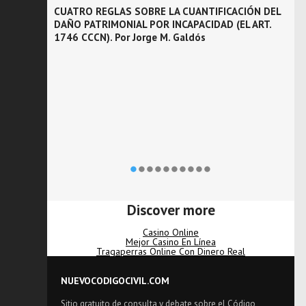
IVIL Y
CUATRO REGLAS SOBRE LA CUANTIFICACIÓN DEL
P
IONES.
DAÑO PATRIMONIAL POR INCAPACIDAD (EL ART.
E
1746 CCCN). Por Jorge M. Galdós
Discover more
Casino Online
Mejor Casino En Línea
Tragaperras Online Con Dinero Real
NUEVOCODIGOCIVIL.COM
Sitio gratuito de consulta y debate sobre el Código