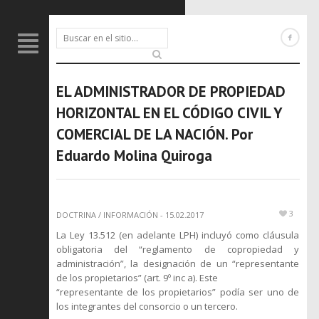
EL ADMINISTRADOR DE PROPIEDAD
HORIZONTAL EN EL CÓDIGO CIVIL Y
COMERCIAL DE LA NACIÓN. Por
Eduardo Molina Quiroga
3
DOCTRINA
/
INFORMACIÓN
-
15.02.2017
La Ley 13.512 (en adelante LPH) incluyó como cláusula
obligatoria del “reglamento de copropiedad y
administración”, la designación de un “representante
de los propietarios” (art. 9º inc a). Este
“representante de los propietarios” podía ser uno de
los integrantes del consorcio o un tercero.