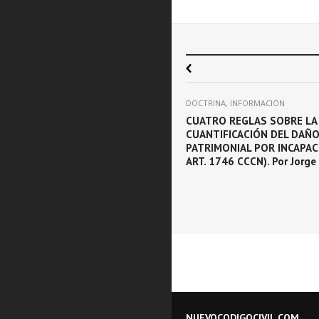
Next
TRINA
,
INFORMACIÓN
DOCTRINA
,
INFORMACIÓN
SE LE PUEDE PEDIR TODO AL
CUATRO REGLAS SOBRE LA
IGO CIVIL Y COMERCIAL. DE
CUANTIFICACIÓN DEL DAÑ
UMBENCIAS Y LIMITACIONES. Por
PATRIMONIAL POR INCAPAC
isa Herrera
ART. 1746 CCCN). Por Jorge
NUEVOCODIGOCIVIL.COM