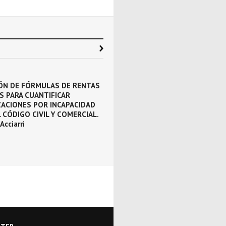
DOCTRINA
,
INFORMACIÓN
IÓN DE FÓRMULAS DE RENTAS
LOS CONJUNTOS INMOBILIARIOS 
S PARA CUANTIFICAR
CÓDIGO CIVIL Y COMERCIAL DE LA
ZACIONES POR INCAPACIDAD
NACIÓN. Por Eduardo Molina Qui
 CÓDIGO CIVIL Y COMERCIAL.
Acciarri