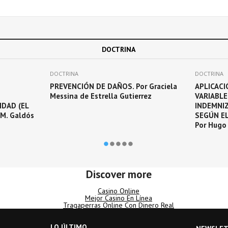
DOCTRINA
DOCTRINA
DOCTRINA
PREVENCIÓN DE DAÑOS. Por Graciela
APLICAC
O
Messina de Estrella Gutierrez
VARIABLE
IDAD (EL
INDEMNI
 M. Galdós
SEGÚN EL
Por Hugo 
Discover more
Casino Online
Mejor Casino En Línea
Tragaperras Online Con Dinero Real
LO ÚLTIMO