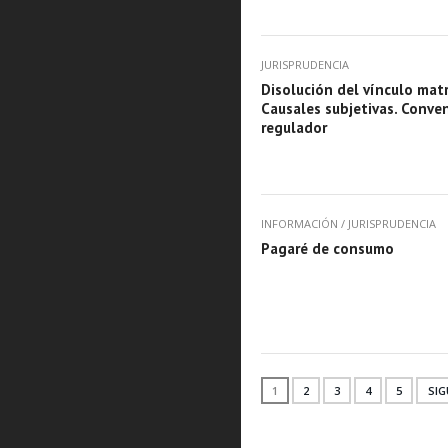
JURISPRUDENCIA
Disolución del vínculo matr
Causales subjetivas. Conve
regulador
INFORMACIÓN
/
JURISPRUDENCIA
Pagaré de consumo
1
2
3
4
5
SIG