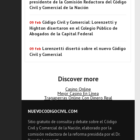
presidente de la Comisión Redactora del Código
Civil y Comercial de la Nación
Código Civil y Comercial: Lorenzetti y
09 feb
Highton disertaron en el Colegio Público de
Abogados de la Capital Federal
Lorenzetti disertó sobre el nuevo Código
09 feb
Civil y Comercial
Discover more
Casino Online
Mejor Casino En Línea
Tragaperras Online Con Dinero Real
NUEVOCODIGOCIVIL.COM
Sitio gratuito de consulta y debate sobre el Código
Civil y Comercial de la Nación, elaborado por la
comisión redactora de la reforma presidida por el Dr.