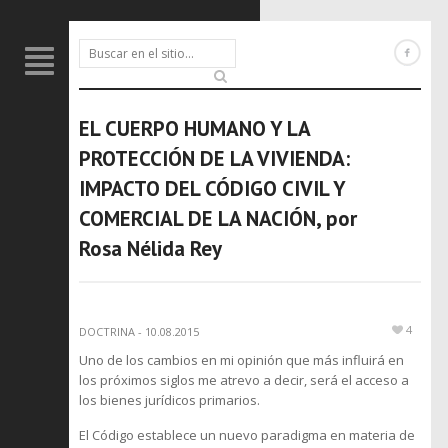
EL CUERPO HUMANO Y LA
PROTECCIÓN DE LA VIVIENDA:
IMPACTO DEL CÓDIGO CIVIL Y
COMERCIAL DE LA NACIÓN, por
Rosa Nélida Rey
4
DOCTRINA
-
10.08.2015
Uno de los cambios en mi opinión que más influirá en
los próximos siglos me atrevo a decir, será el acceso a
los bienes jurídicos primarios.
El Código establece un nuevo paradigma en materia de