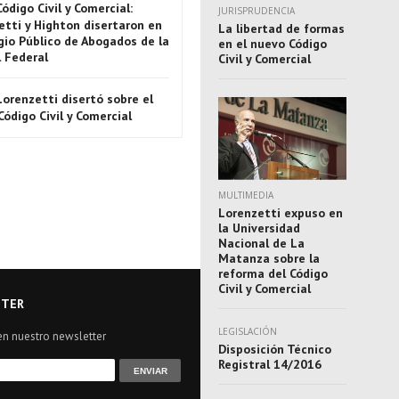
Código Civil y Comercial:
JURISPRUDENCIA
etti y Highton disertaron en
La libertad de formas
gio Público de Abogados de la
en el nuevo Código
l Federal
Civil y Comercial
Lorenzetti disertó sobre el
ódigo Civil y Comercial
MULTIMEDIA
Lorenzetti expuso en
la Universidad
Nacional de La
Matanza sobre la
reforma del Código
Civil y Comercial
TER
LEGISLACIÓN
en nuestro newsletter
Disposición Técnico
Registral 14/2016