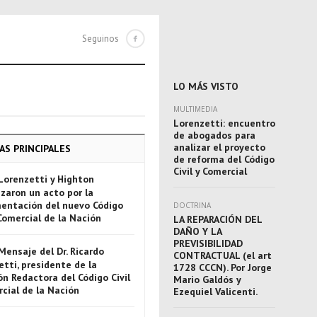
Seguinos
LO MÁS VISTO
MULTIMEDIA
Lorenzetti: encuentro
de abogados para
analizar el proyecto
AS PRINCIPALES
de reforma del Código
Civil y Comercial
Lorenzetti y Highton
zaron un acto por la
entación del nuevo Código
DOCTRINA
 Comercial de la Nación
LA REPARACIÓN DEL
DAÑO Y LA
PREVISIBILIDAD
Mensaje del Dr. Ricardo
CONTRACTUAL (el art
tti, presidente de la
1728 CCCN). Por Jorge
n Redactora del Código Civil
Mario Galdós y
rcial de la Nación
Ezequiel Valicenti.