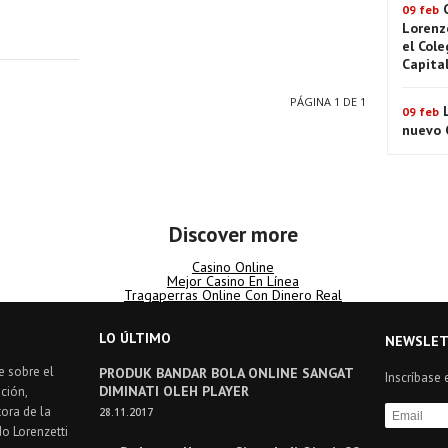
09 feb
Lorenz
el Cole
Capita
PÁGINA 1 DE 1
09 feb
nuevo C
Discover more
Casino Online
Mejor Casino En Línea
Tragaperras Online Con Dinero Real
LO ÚLTIMO
NEWSLET
e sobre el
PRODUK BANDAR BOLA ONLINE SANGAT
Inscríbase 
DIMINATI OLEH PLAYER
ción,
ora de la
28.11.2017
do Lorenzetti