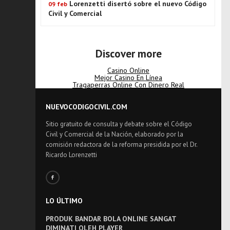
Lorenzetti disertó sobre el nuevo Código
09 feb
Civil y Comercial
Discover more
Casino Online
Mejor Casino En Línea
Tragaperras Online Con Dinero Real
NUEVOCODIGOCIVIL.COM
Sitio gratuito de consulta y debate sobre el Código
Civil y Comercial de la Nación, elaborado por la
comisión redactora de la reforma presidida por el Dr.
Ricardo Lorenzetti
LO ÚLTIMO
PRODUK BANDAR BOLA ONLINE SANGAT
DIMINATI OLEH PLAYER