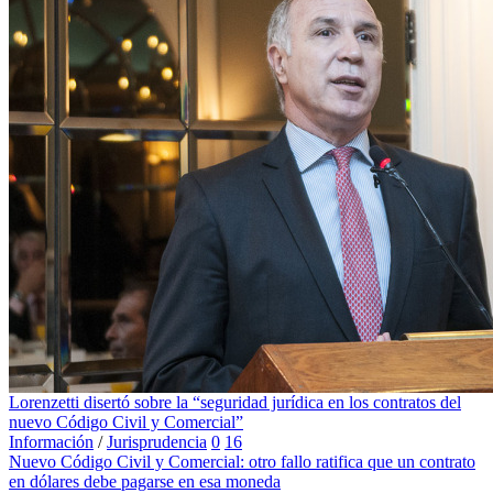
Lorenzetti disertó sobre la “seguridad jurídica en los contratos del
nuevo Código Civil y Comercial”
Información
/
Jurisprudencia
0
16
Nuevo Código Civil y Comercial: otro fallo ratifica que un contrato
en dólares debe pagarse en esa moneda