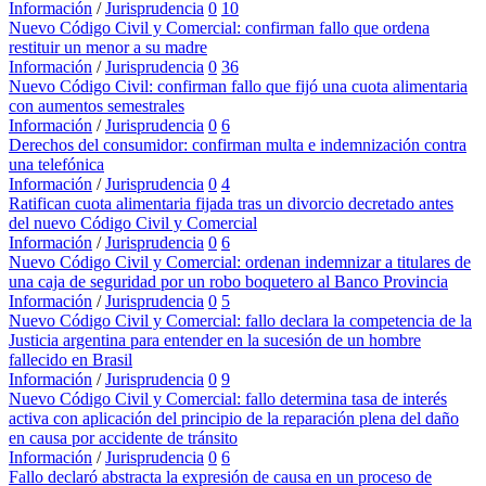
Información
/
Jurisprudencia
0
10
Nuevo Código Civil y Comercial: confirman fallo que ordena
restituir un menor a su madre
Información
/
Jurisprudencia
0
36
Nuevo Código Civil: confirman fallo que fijó una cuota alimentaria
con aumentos semestrales
Información
/
Jurisprudencia
0
6
Derechos del consumidor: confirman multa e indemnización contra
una telefónica
Información
/
Jurisprudencia
0
4
Ratifican cuota alimentaria fijada tras un divorcio decretado antes
del nuevo Código Civil y Comercial
Información
/
Jurisprudencia
0
6
Nuevo Código Civil y Comercial: ordenan indemnizar a titulares de
una caja de seguridad por un robo boquetero al Banco Provincia
Información
/
Jurisprudencia
0
5
Nuevo Código Civil y Comercial: fallo declara la competencia de la
Justicia argentina para entender en la sucesión de un hombre
fallecido en Brasil
Información
/
Jurisprudencia
0
9
Nuevo Código Civil y Comercial: fallo determina tasa de interés
activa con aplicación del principio de la reparación plena del daño
en causa por accidente de tránsito
Información
/
Jurisprudencia
0
6
Fallo declaró abstracta la expresión de causa en un proceso de