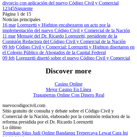
divorcio con aplicación del nuevo Código Civil y Comercial
1
2
3
4
5
Siguiente
Página 1 de 15
Noticias principales
16 mar
Lorenzetti y Highton encabezaron un acto por la
implementación del nuevo Código Civil y Comercial de la Nación
11 mar
Mensaje del Dr. Ricardo Lorenzetti, presidente de la
Comisión Redactora del Código Civil y Comercial de la Nación
09 feb
Código Civil y Comercial: Lorenzetti y Highton disertaron en
el Colegio Público de Abogados de la Capital Federal
09 feb
Lorenzetti disertó sobre el nuevo Código Civil y Comercial
Discover more
Casino Online
Mejor Casino En Línea
Tragaperras Online Con Dinero Real
nuevocodigocivil.com
Sitio gratuito de consulta y debate sobre el Código Civil y
Comercial de la Nación, elaborado por la comisión redactora de la
reforma presidida por el Dr. Ricardo Lorenzetti
Lo último
Tentukan Situs Judi Online Bandarqq Terpercaya Lewat Cara Ini