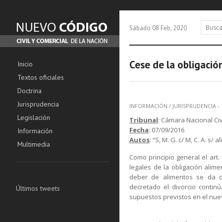
Sábado 08 Feb, 2020
Cese de la obligació
Inicio
Textos oficiales
Doctrina
Jurisprudencia
INFORMACIÓN
/
JURISPRUDENCIA
-
Legislación
Tribunal
: Cámara Nacional Civ
Fecha
: 07/09/2016
Información
Autos
: “S, M. G. c/ M, C. A. s/ 
Multimedia
Como principio general el art
legales de la obligación alime
deber de alimentos se da du
decretado el divorcio continú
Últimos tweets
supuestos previstos en el nuev