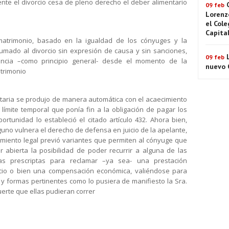
te el divorcio cesa de pleno derecho el deber alimentario
09 feb
Lorenz
el Cole
Capita
matrimonio, basado en la igualdad de los cónyuges y la
sumado al divorcio sin expresión de causa y sin sanciones,
09 feb
encia –como principio general- desde el momento de la
nuevo C
atrimonio
entaria se produjo de manera automática con el acaecimiento
l límite temporal que ponía fin a la obligación de pagar los
rtunidad lo estableció el citado artículo 432. Ahora bien,
uno vulnera el derecho de defensa en juicio de la apelante,
miento legal previó variantes que permiten al cónyuge que
 abierta la posibilidad de poder recurrir a alguna de las
vas prescriptas para reclamar –ya sea- una prestación
orcio o bien una compensación económica, valiéndose para
s y formas pertinentes como lo pusiera de manifiesto la Sra.
uerte que ellas pudieran correr