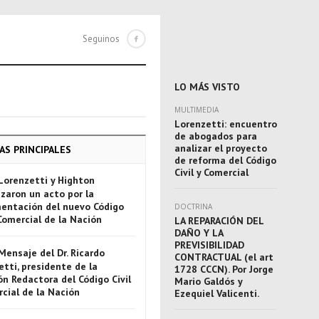
Seguinos
LO MÁS VISTO
MULTIMEDIA
Lorenzetti: encuentro
de abogados para
analizar el proyecto
AS PRINCIPALES
de reforma del Código
Civil y Comercial
Lorenzetti y Highton
zaron un acto por la
entación del nuevo Código
DOCTRINA
 Comercial de la Nación
LA REPARACIÓN DEL
DAÑO Y LA
PREVISIBILIDAD
Mensaje del Dr. Ricardo
CONTRACTUAL (el art
tti, presidente de la
1728 CCCN). Por Jorge
n Redactora del Código Civil
Mario Galdós y
rcial de la Nación
Ezequiel Valicenti.