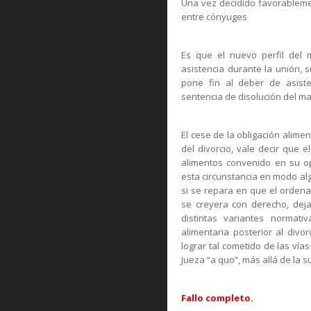
Una vez decidido favorablemen
entre cónyuges
Es que el nuevo perfil del 
asistencia durante la unión, 
pone fin al deber de asist
sentencia de disolución del m
El cese de la obligación alim
del divorcio, vale decir que e
alimentos convenido en su opo
esta circunstancia en modo alg
si se repara en que el ordena
se creyera con derecho, dejar
distintas variantes normati
alimentaria posterior al div
lograr tal cometido de las vía
Jueza “a quo”, más allá de la s
Fallo completo.