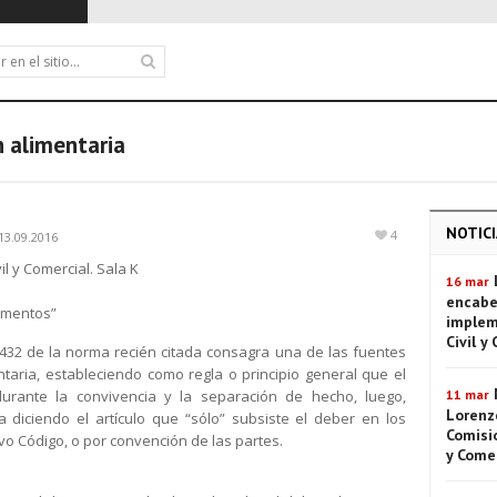
n alimentaria
NOTICI
4
13.09.2016
il y Comercial. Sala K
16 mar
encabe
alimentos”
implem
Civil y
. 432 de la norma recién citada consagra una de las fuentes
ntaria, estableciendo como regla o principio general que el
rante la convivencia y la separación de hecho, luego,
11 mar
Lorenze
a diciendo el artículo que “sólo” subsiste el deber en los
Comisió
o Código, o por convención de las partes.
y Come