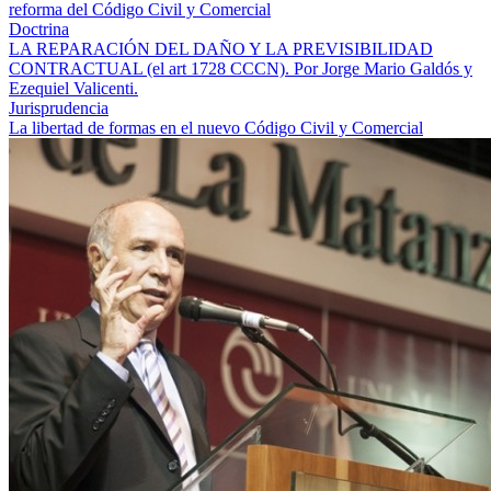
reforma del Código Civil y Comercial
Doctrina
LA REPARACIÓN DEL DAÑO Y LA PREVISIBILIDAD
CONTRACTUAL (el art 1728 CCCN). Por Jorge Mario Galdós y
Ezequiel Valicenti.
Jurisprudencia
La libertad de formas en el nuevo Código Civil y Comercial