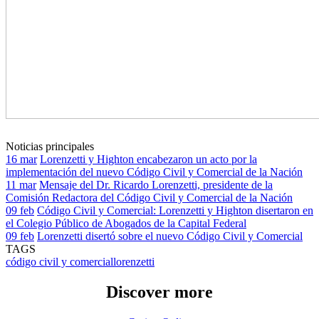
Noticias principales
16 mar
Lorenzetti y Highton encabezaron un acto por la
implementación del nuevo Código Civil y Comercial de la Nación
11 mar
Mensaje del Dr. Ricardo Lorenzetti, presidente de la
Comisión Redactora del Código Civil y Comercial de la Nación
09 feb
Código Civil y Comercial: Lorenzetti y Highton disertaron en
el Colegio Público de Abogados de la Capital Federal
09 feb
Lorenzetti disertó sobre el nuevo Código Civil y Comercial
TAGS
código civil y comercial
lorenzetti
Discover more