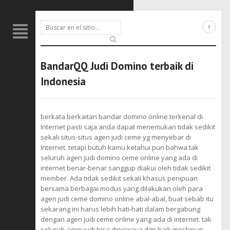
BandarQQ Judi Domino terbaik di
Indonesia
berkata berkaitan bandar domino online terkenal di
Internet pasti saja anda dapat menemukan tidak sedikit
sekali situs-situs agen judi ceme yg menyebar di
Internet. tetapi butuh kamu ketahui pun bahwa tak
seluruh agen judi domino ceme online yang ada di
internet benar-benar sanggup diakui oleh tidak sedikit
member. Ada tidak sedikit sekali khasus penipuan
bersama berbagai modus yang dilakukan oleh para
agen judi ceme domino online abal-abal, buat sebab itu
sekarang ini harus lebih hati-hati dalam bergabung
dengan agen judi ceme online yang ada di internet. tak
seluruh agen judi bisa dipercaya dgn baik meskipun