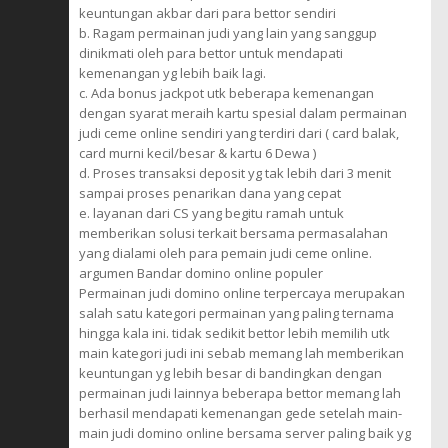
keuntungan akbar dari para bettor sendiri
b. Ragam permainan judi yang lain yang sanggup
dinikmati oleh para bettor untuk mendapati
kemenangan yg lebih baik lagi.
c. Ada bonus jackpot utk beberapa kemenangan
dengan syarat meraih kartu spesial dalam permainan
judi ceme online sendiri yang terdiri dari ( card balak,
card murni kecil/besar & kartu 6 Dewa )
d. Proses transaksi deposit yg tak lebih dari 3 menit
sampai proses penarikan dana yang cepat
e. layanan dari CS yang begitu ramah untuk
memberikan solusi terkait bersama permasalahan
yang dialami oleh para pemain judi ceme online.
argumen Bandar domino online populer
Permainan judi domino online terpercaya merupakan
salah satu kategori permainan yang paling ternama
hingga kala ini. tidak sedikit bettor lebih memilih utk
main kategori judi ini sebab memang lah memberikan
keuntungan yg lebih besar di bandingkan dengan
permainan judi lainnya beberapa bettor memang lah
berhasil mendapati kemenangan gede setelah main-
main judi domino online bersama server paling baik yg