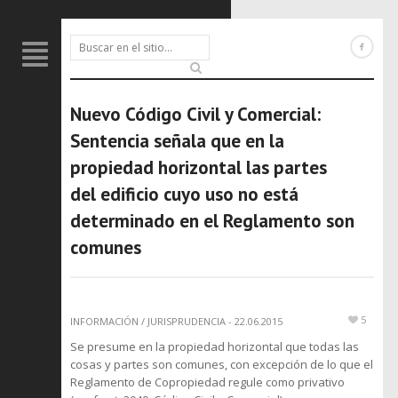
Nuevo Código Civil y Comercial:
Sentencia señala que en la
propiedad horizontal las partes
del edificio cuyo uso no está
determinado en el Reglamento son
comunes
5
INFORMACIÓN
/
JURISPRUDENCIA
-
22.06.2015
Se presume en la propiedad horizontal que todas las
cosas y partes son comunes, con excepción de lo que el
Reglamento de Copropiedad regule como privativo