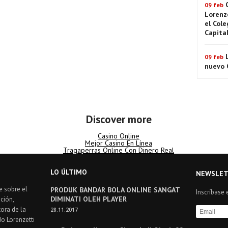
09 feb
Lorenz
el Cole
Capita
09 feb
nuevo C
Discover more
Casino Online
Mejor Casino En Línea
Tragaperras Online Con Dinero Real
LO ÚLTIMO
NEWSLET
e sobre el
PRODUK BANDAR BOLA ONLINE SANGAT
Inscríbase 
DIMINATI OLEH PLAYER
ción,
ora de la
28.11.2017
do Lorenzetti