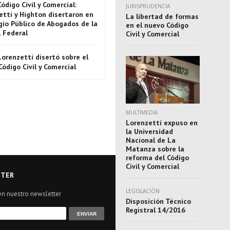
Código Civil y Comercial:
JURISPRUDENCIA
etti y Highton disertaron en
La libertad de formas
gio Público de Abogados de la
en el nuevo Código
l Federal
Civil y Comercial
Lorenzetti disertó sobre el
ódigo Civil y Comercial
MULTIMEDIA
Lorenzetti expuso en
la Universidad
Nacional de La
Matanza sobre la
reforma del Código
Civil y Comercial
TER
LEGISLACIÓN
en nuestro newsletter
Disposición Técnico
Registral 14/2016