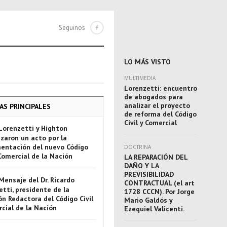
Seguinos
LO MÁS VISTO
MULTIMEDIA
Lorenzetti: encuentro
de abogados para
analizar el proyecto
AS PRINCIPALES
de reforma del Código
Civil y Comercial
Lorenzetti y Highton
zaron un acto por la
entación del nuevo Código
DOCTRINA
 Comercial de la Nación
LA REPARACIÓN DEL
DAÑO Y LA
PREVISIBILIDAD
Mensaje del Dr. Ricardo
CONTRACTUAL (el art
tti, presidente de la
1728 CCCN). Por Jorge
n Redactora del Código Civil
Mario Galdós y
rcial de la Nación
Ezequiel Valicenti.