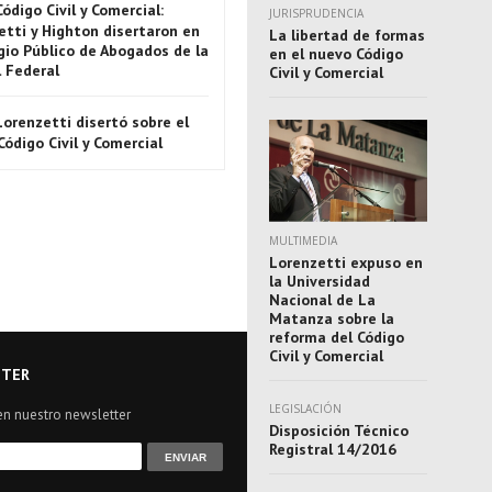
Código Civil y Comercial:
JURISPRUDENCIA
etti y Highton disertaron en
La libertad de formas
gio Público de Abogados de la
en el nuevo Código
l Federal
Civil y Comercial
Lorenzetti disertó sobre el
ódigo Civil y Comercial
MULTIMEDIA
Lorenzetti expuso en
la Universidad
Nacional de La
Matanza sobre la
reforma del Código
Civil y Comercial
TER
LEGISLACIÓN
en nuestro newsletter
Disposición Técnico
Registral 14/2016