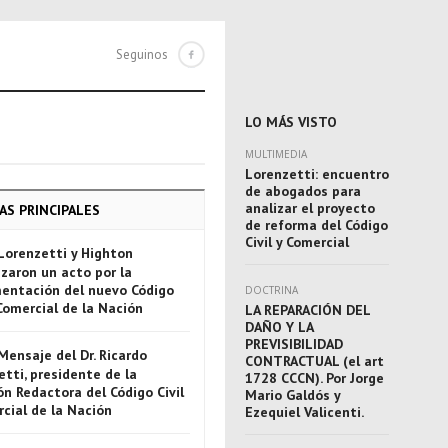
Seguinos
LO MÁS VISTO
MULTIMEDIA
Lorenzetti: encuentro
de abogados para
analizar el proyecto
AS PRINCIPALES
de reforma del Código
Civil y Comercial
Lorenzetti y Highton
zaron un acto por la
entación del nuevo Código
DOCTRINA
 Comercial de la Nación
LA REPARACIÓN DEL
DAÑO Y LA
PREVISIBILIDAD
Mensaje del Dr. Ricardo
CONTRACTUAL (el art
tti, presidente de la
1728 CCCN). Por Jorge
n Redactora del Código Civil
Mario Galdós y
rcial de la Nación
Ezequiel Valicenti.