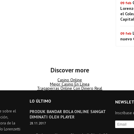
09 feb
Lorenz
el Cole
Capita
09 feb
nuevo C
Discover more
Casino Online
Mejor Casino En Línea
Tragaperras Online Con Dinero Real
LO ÚLTIMO
NEWSLET
e sobre el
PRODUK BANDAR BOLA ONLINE SANGAT
Inscríbase 
DIMINATI OLEH PLAYER
ción,
ora de la
28.11.2017
do Lorenzetti