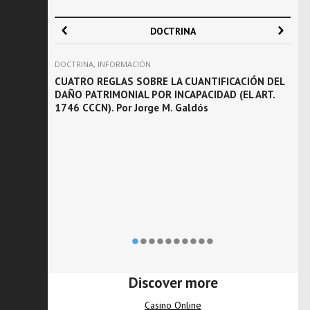
DOCTRINA
DOCTRINA
,
INFORMACIÓN
D
IVIL Y
CUATRO REGLAS SOBRE LA CUANTIFICACIÓN DEL
P
IONES.
DAÑO PATRIMONIAL POR INCAPACIDAD (EL ART.
E
1746 CCCN). Por Jorge M. Galdós
Discover more
Casino Online