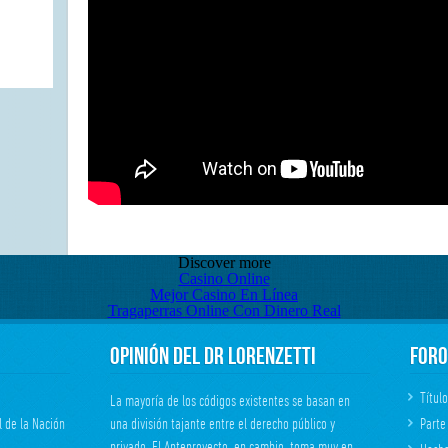
Discover more
Casino Online
Mejor Casino En Línea
Tragaperras Online Con Dinero Real
Opinión del Dr Lorenzetti
FORO
Título
La mayoría de los códigos existentes se basan en
l de la Nación
una división tajante entre el derecho público y
Parte
privado. El Anteproyecto, en cambio, toma muy en