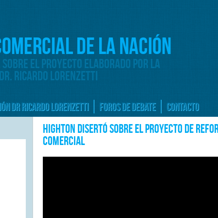
 COMERCIAL DE LA NACIÓN
E SOBRE EL PROYECTO ELABORADO POR LA
 DR. RICARDO LORENZETTI
IÓN DR RICARDO LORENZETTI
FOROS DE DEBATE
CONTACTO
Highton disertó sobre el proyecto de refor
Comercial