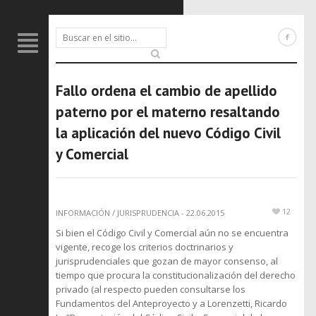
Fallo ordena el cambio de apellido
paterno por el materno resaltando
la aplicación del nuevo Código Civil
y Comercial
12
INFORMACIÓN
/
JURISPRUDENCIA
-
22.06.2015
Si bien el Código Civil y Comercial aún no se encuentra
vigente, recoge los criterios doctrinarios y
jurisprudenciales que gozan de mayor consenso, al
tiempo que procura la constitucionalización del derecho
privado (al respecto pueden consultarse los
Fundamentos del Anteproyecto y a Lorenzetti, Ricardo