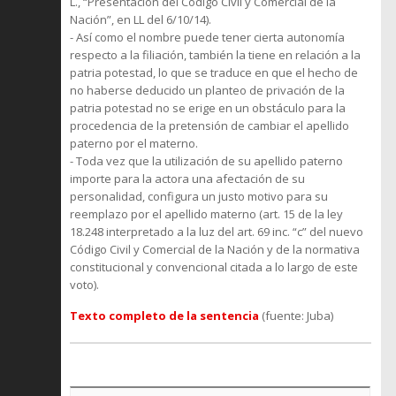
L., “Presentación del Código Civil y Comercial de la
Nación”, en LL del 6/10/14).
- Así como el nombre puede tener cierta autonomía
respecto a la filiación, también la tiene en relación a la
patria potestad, lo que se traduce en que el hecho de
no haberse deducido un planteo de privación de la
patria potestad no se erige en un obstáculo para la
procedencia de la pretensión de cambiar el apellido
paterno por el materno.
- Toda vez que la utilización de su apellido paterno
importe para la actora una afectación de su
personalidad, configura un justo motivo para su
reemplazo por el apellido materno (art. 15 de la ley
18.248 interpretado a la luz del art. 69 inc. “c” del nuevo
Código Civil y Comercial de la Nación y de la normativa
constitucional y convencional citada a lo largo de este
voto).
Texto completo de la sentencia
(fuente: Juba)