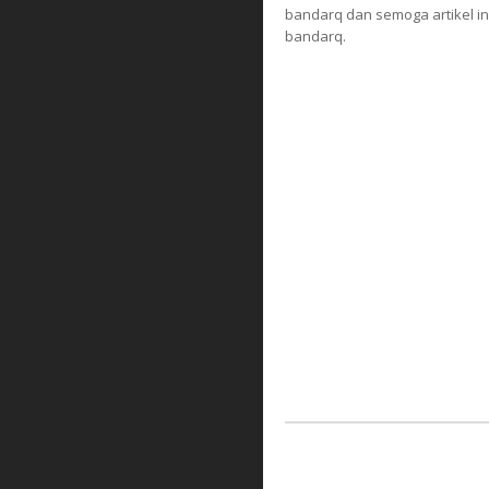
bandarq dan semoga artikel i
bandarq.