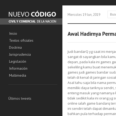
Miercoles 19 Jun, 2019
Awal Hadirnya Perm
Inicio
Textos oficiales
Doctrina
Judi bandarQ yg saat ini menj
Jurisprudencia
sangat di sayangkan bila kamu
Legislación
depan, pada kala ini games ga
sekeliling kamu buat menemu
Información
games judi games bandar suda
Multimedia
telah di kenal di jaringan sosia
Asal tahu saja bila nama pe
memiliki daya tariknya sendri, 
enteng masuk yang namanya k
tidak sedikit kala ini orang y
Últimos tweets
online ialah game bandarq te
ini sendiri telah dapat dimai
bahkan pula terhadap permain