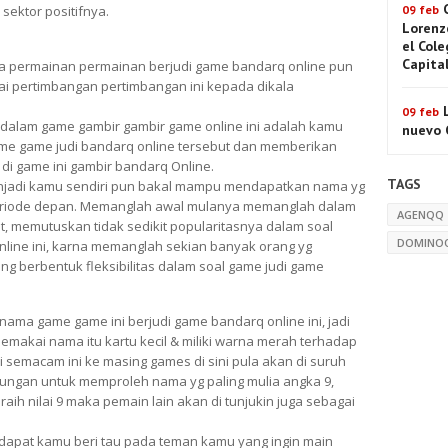
sektor positifnya.
09 feb
Lorenz
el Cole
Capita
ama permainan permainan berjudi game bandarq online pun
i pertimbangan pertimbangan ini kepada dikala
09 feb
k dalam game gambir gambir game online ini adalah kamu
nuevo C
game game judi bandarq online tersebut dan memberikan
di game ini gambir bandarq Online.
TAGS
jadi kamu sendiri pun bakal mampu mendapatkan nama yg
riode depan. Memanglah awal mulanya memanglah dalam
AGENQQ
t, memutuskan tidak sedikit popularitasnya dalam soal
DOMINO
line ini, karna memanglah sekian banyak orang yg
g berbentuk fleksibilitas dalam soal game judi game
 nama game game ini berjudi game bandarq online ini, jadi
memakai nama itu kartu kecil & miliki warna merah terhadap
i semacam ini ke masing games di sini pula akan di suruh
ngan untuk memproleh nama yg paling mulia angka 9,
ih nilai 9 maka pemain lain akan di tunjukin juga sebagai
 dapat kamu beri tau pada teman kamu yang ingin main