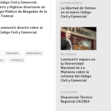
Código Civil y Comercial:
JURISPRUDENCIA
etti y Highton disertaron en
La libertad de formas
gio Público de Abogados de la
en el nuevo Código
l Federal
Civil y Comercial
Lorenzetti disertó sobre el
ódigo Civil y Comercial
BANDARQ
BANDARQQ
MULTIMEDIA
Lorenzetti expuso en
QQ
POKERQQ
la Universidad
Nacional de La
Matanza sobre la
reforma del Código
Civil y Comercial
LEGISLACIÓN
Disposición Técnico
Registral 14/2016