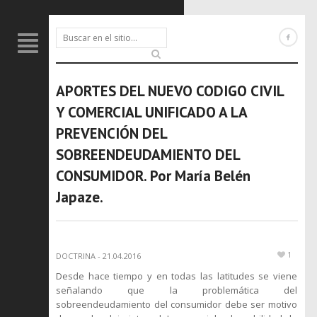
APORTES DEL NUEVO CODIGO CIVIL
Y COMERCIAL UNIFICADO A LA
PREVENCIÓN DEL
SOBREENDEUDAMIENTO DEL
CONSUMIDOR. Por María Belén
Japaze.
1
DOCTRINA
-
21.04.2016
Desde hace tiempo y en todas las latitudes se viene
señalando que la problemática del
sobreendeudamiento del consumidor debe ser motivo