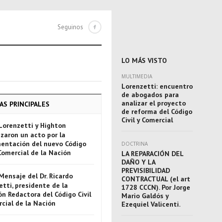
Seguinos
LO MÁS VISTO
MULTIMEDIA
Lorenzetti: encuentro
de abogados para
analizar el proyecto
AS PRINCIPALES
de reforma del Código
Civil y Comercial
Lorenzetti y Highton
zaron un acto por la
entación del nuevo Código
DOCTRINA
 Comercial de la Nación
LA REPARACIÓN DEL
DAÑO Y LA
PREVISIBILIDAD
Mensaje del Dr. Ricardo
CONTRACTUAL (el art
tti, presidente de la
1728 CCCN). Por Jorge
n Redactora del Código Civil
Mario Galdós y
rcial de la Nación
Ezequiel Valicenti.