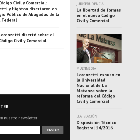
Código Civil y Comercial:
JURISPRUDENCIA
etti y Highton disertaron en
La libertad de formas
gio Público de Abogados de la
en el nuevo Código
l Federal
Civil y Comercial
Lorenzetti disertó sobre el
ódigo Civil y Comercial
MULTIMEDIA
Lorenzetti expuso en
la Universidad
Nacional de La
Matanza sobre la
reforma del Código
Civil y Comercial
TER
LEGISLACIÓN
en nuestro newsletter
Disposición Técnico
Registral 14/2016