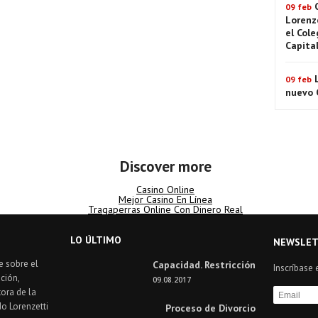
09 feb
Lorenz
el Cole
Capita
09 feb
nuevo C
Discover more
Casino Online
Mejor Casino En Línea
Tragaperras Online Con Dinero Real
LO ÚLTIMO
NEWSLET
e sobre el
Capacidad. Restricción
Inscríbase 
ción,
09.08.2017
ora de la
do Lorenzetti
Proceso de Divorcio